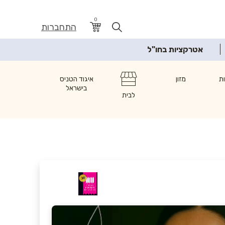
0
התחברות
אטרקציות בחו"ל
ת
מזון
איגוד הטניס
בישראל
לבית