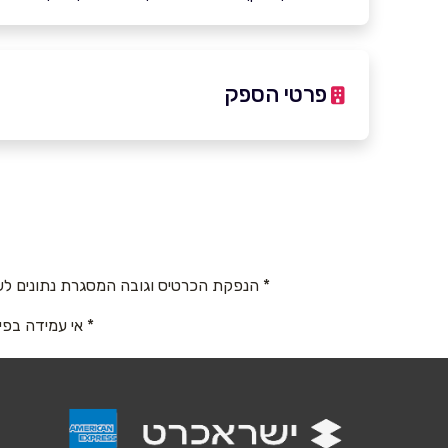
פרטי הספק
03-6927777
באתר
* הנפקת הכרטיס וגובה המסגרת נתונים לש
שם מלא
*
* אי עמידה בפי
טלפון
*
נושא
*