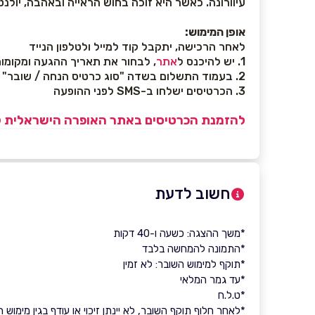
עיוורונה. כאשר היא זוכה בחוש הראייה ובאהבה, יולנט
אופן המימוש:
לאחר הרכישה, יתקבל קוד למייל ולטלפון הנייד
1. יש להיכנס ל
אתר
, לבחור את תאריך ההגעה ומקומות
2. בעמוד התשלום בשדה "סוג כרטיס הנחה / שובר" יש להזין את קוד השובר שהתקבל
3. הכרטיסים ישלחו ב-SMS לפני ההופעה
להזמנת הכרטיסים באתר האופרה הישראלית לח
חשוב לדעת
*משך ההצגה: כשעה ו-40 דקות
*התמונה להמחשה בלבד
*תוקף למימוש השובר: לא זמין
*עד גמר המלאי
*ט.ל.ח
*לאחר חלוף תוקף השובר, לא יינתן זיכוי או עודף בגין מימוש