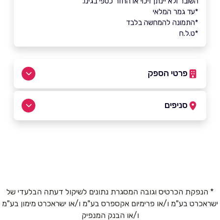
השובר ולא יינתן זיכוי או החזר כספי בגינו.
*עד גמר המלאי
*התמונה להמחשה בלבד
*ט.ל.ח
פרטי הספק
052-6061006
סניפים
בפייסבוק
באינסטגרם
גבעתיים
אריאל שרון 4
052-6061006
שם מלא
*
* הנפקת הכרטיס וגובה המסגרת נתונים לשיקול דעתה הבלעדי של
ישראכרט בע"מ ו/או פרימיום אקספרס בע"מ ו/או ישראכרט מימון בע"מ
טלפון
*
ו/או הבנק המנפיק