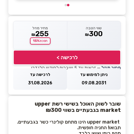
שווי הטבה
מחיר מוזל
255
300
₪
₪
15%
חסכת
לרכישה >
מחיר מוזל
— זכאות עד 5 שוברים לחודש קלנדרי
ניתן למימוש עד
לרכישה עד
31.08.2026
09.08.2031
שובר לשוק האוכל בשישי רשת upper
market בגבעתיים בשווי ₪300
upper market הינו מתחם קולינרי כשר בגבעתיים.
תבואו! החניה חופשית.
תקף בימי שישי בלבד