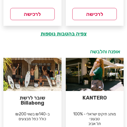
לרכישה
לרכישה
צפיה בהטבות נוספות
אופנה והלבשה
KANTERO
שובר לרשת
Billabong
מותג תיקים ישראלי - 100%
ב-₪140 בשווי ₪200
טבעוני
כולל כפל מבצעים
תל אביב