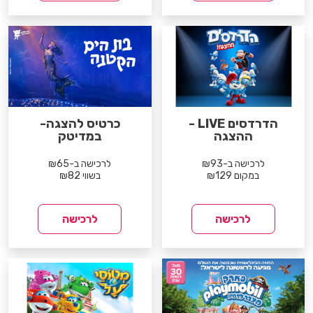
הדרדסים LIVE -
כרטיס להצגה-
ההצגה
במדיטק
לרכישה ב-₪93
לרכישה ב-₪65
במקום ₪129
בשווי ₪82
לרכישה
לרכישה