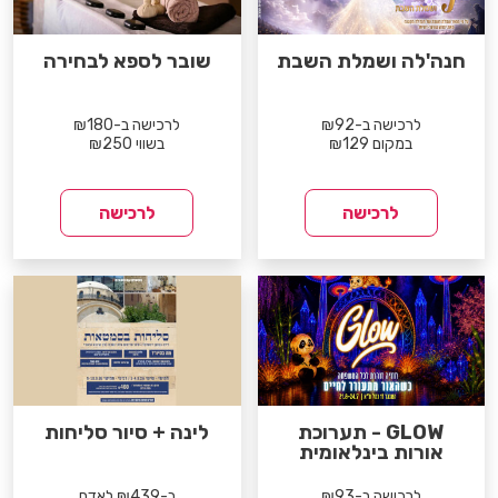
חנה'לה ושמלת השבת
שובר לספא לבחירה
לרכישה ב-₪92
לרכישה ב-₪180
במקום ₪129
בשווי ₪250
לרכישה
לרכישה
GLOW - תערוכת
לינה + סיור סליחות
אורות בינלאומית
לרכישה ב-₪93
ב-₪439 לאדם