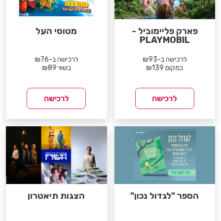
פארק פליימוביל -
מטוסי העל
PLAYMOBIL
לרכישה ב-₪93
לרכישה ב-₪76
במקום ₪139
בשווי ₪89
לרכישה
לרכישה
הספר "לגדול נכון"
הצגות תיאטרון