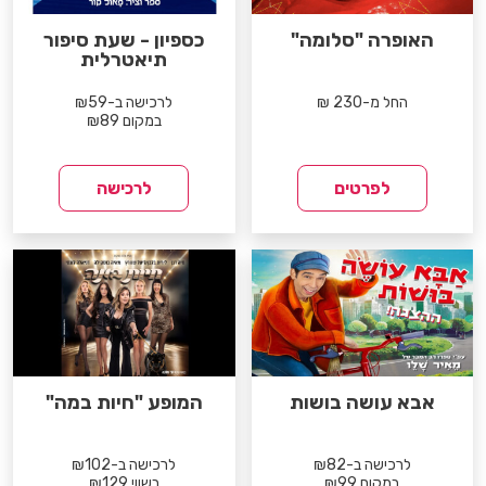
האופרה "סלומה"
כספיון - שעת סיפור
תיאטרלית
החל מ-230 ₪
לרכישה ב-₪59
במקום ₪89
לפרטים
לרכישה
אבא עושה בושות
המופע "חיות במה"
לרכישה ב-₪82
לרכישה ב-₪102
במקום ₪99
בשווי ₪129