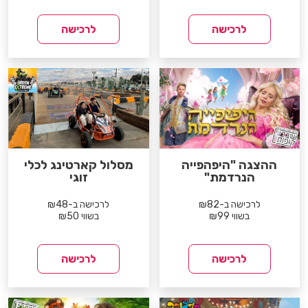
לרכישה
לרכישה
ההצגה "היפהפייה
מסלול קארטינג לכלי
הנרדמת"
זוגי
לרכישה ב-₪82
לרכישה ב-₪48
בשווי ₪99
בשווי ₪50
לרכישה
לרכישה