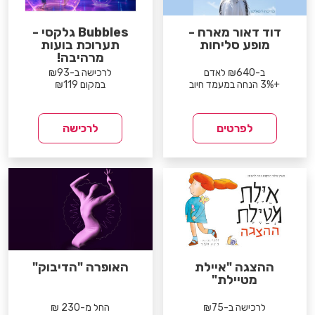
דוד דאור מארח -
Bubbles גלקסי -
מופע סליחות
תערוכת בועות
מרהיבה!
ב-₪640 לאדם
לרכישה ב-₪93
+3% הנחה במעמד חיוב
במקום ₪119
לפרטים
לרכישה
ההצגה "איילת
האופרה "הדיבוק"
מטיילת"
לרכישה ב-₪75
החל מ-230 ₪