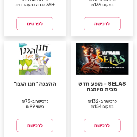
במקום ₪139
+3% הנחה במעמד חיוב
לרכישה
לפרטים
SELAS - מופע חדש
ההצגה "חנן הגנן"
מבית מיומנה
לרכישה ב-₪132
לרכישה ב-₪75
במקום ₪154
בשווי ₪99
לרכישה
לרכישה