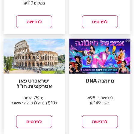
במקום ₪119
לפרטים
לרכישה
מיומנה DNA
ישראכרט פאן
אטרקציות חו"ל
לרכישה ב-₪98
עד 7% הנחה
בשווי ₪149
+$10 הנחה לרכישה ראשונה
לרכישה
לפרטים