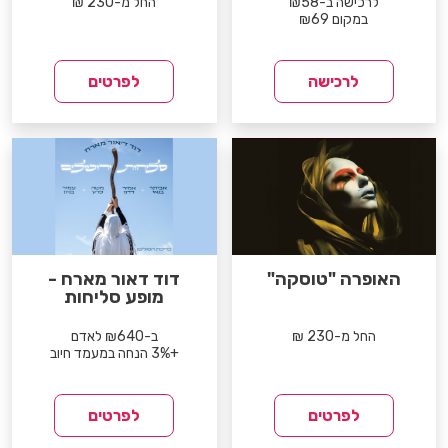
לרכישה ב-₪58
החל מ-230 ₪
במקום ₪69
לרכישה
לפרטים
האופרה "טוסקה"
דוד דאור מארח -
מופע סליחות
החל מ-230 ₪
ב-₪640 לאדם
+3% הנחה במעמד חיוב
לפרטים
לפרטים