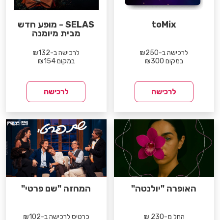
toMix
SELAS - מופע חדש
מבית מיומנה
לרכישה ב-₪250
לרכישה ב-₪132
במקום ₪300
במקום ₪154
לרכישה
לרכישה
האופרה "יולנטה"
המחזה "שם פרטי"
החל מ-230 ₪
כרטיס לרכישה ב-₪102