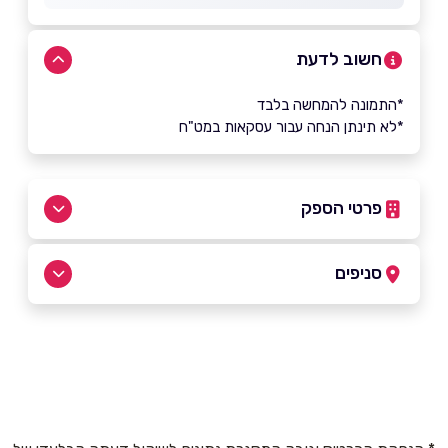
חשוב לדעת
*התמונה להמחשה בלבד
*לא תינתן הנחה עבור עסקאות במט"ח
פרטי הספק
054-7915832
|
08-9551355
סניפים
מבקיעים
שם מלא
*
שדרות חיים בר לב גלובוס סנטר
08-9551355
טלפון
*