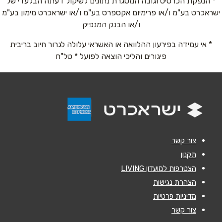
* הנפקת הכרטיס וגובה המסגרת נתונים לשיקול דעתה הבלעדי של
ישראכרט בע"מ ו/או פרימיום אקספרס בע"מ ו/או ישראכרט מימון בע"מ
אימייל
*
ו/או הבנק המנפיק
* אי עמידה בפירעון ההלוואה או האשראי עלולה לגרור חיוב בריבית
נושא
*
פיגורים והליכי הוצאה לפועל * טל"ח
אנא חזרו אלי בקשר ל...
הודעה
*
צור קשר
תקנון
הצטרפות למועדון LIVING
שליחה
הצהרת נגישות
מדיניות פרטיות
צור קשר