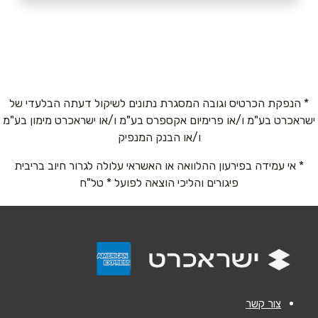
073-2111446
באתר
בפייסבוק
באינסטגרם
ביוטיוב
* הנפקת הכרטיס וגובה המסגרת נתונים לשיקול דעתה הבלעדי של
ישראכרט בע"מ ו/או פרימיום אקספרס בע"מ ו/או ישראכרט מימון בע"מ
שם מלא
*
ו/או הבנק המנפיק
* אי עמידה בפירעון ההלוואה או האשראי עלולה לגרור חיוב בריבית
טלפון
*
פיגורים והליכי הוצאה לפועל * טל"ח
אימייל
*
נושא
*
אנא חזרו אלי בקשר ל...
צור קשר