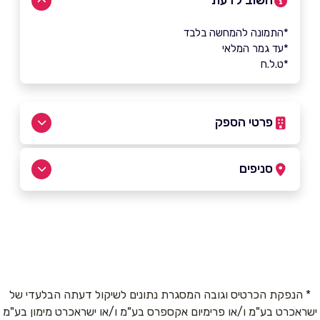
חשוב לדעת
*התמונה להמחשה בלבד
*עד גמר המלאי
*ט.ל.ח
פרטי הספק
052-3535226
סניפים
לוד
שם מלא
*
קניון לוד סנטר
052-3535226
טלפון
*
* הנפקת הכרטיס וגובה המסגרת נתונים לשיקול דעתה הבלעדי של
ישראכרט בע"מ ו/או פרימיום אקספרס בע"מ ו/או ישראכרט מימון בע"מ