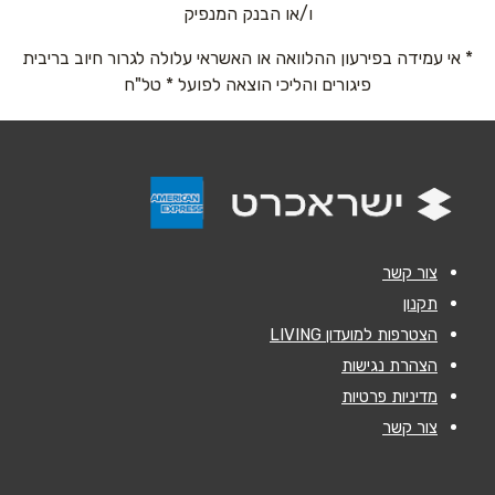
אימייל
*
ו/או הבנק המנפיק
* אי עמידה בפירעון ההלוואה או האשראי עלולה לגרור חיוב בריבית
נושא
*
פיגורים והליכי הוצאה לפועל * טל"ח
אנא חזרו אלי בקשר ל...
הודעה
*
צור קשר
תקנון
הצטרפות למועדון LIVING
שליחה
הצהרת נגישות
מדיניות פרטיות
צור קשר