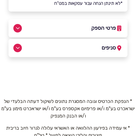
*לא תינתן הנחה עבור עסקאות במט"ח
פרטי הספק
054-7388331
|
04-9997166
סניפים
ג'דיידה-מכר
שם מלא
*
כביש ראשי
04-9997166
טלפון
*
* הנפקת הכרטיס וגובה המסגרת נתונים לשיקול דעתה הבלעדי של
ישראכרט בע"מ ו/או פרימיום אקספרס בע"מ ו/או ישראכרט מימון בע"מ
אימייל
*
ו/או הבנק המנפיק
* אי עמידה בפירעון ההלוואה או האשראי עלולה לגרור חיוב בריבית
נושא
*
פיגורים והליכי הוצאה לפועל * טל"ח