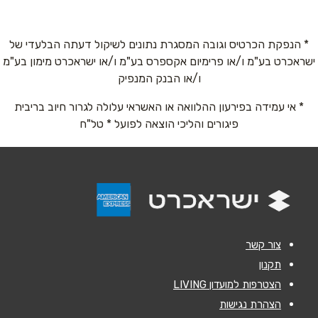
* הנפקת הכרטיס וגובה המסגרת נתונים לשיקול דעתה הבלעדי של
ישראכרט בע"מ ו/או פרימיום אקספרס בע"מ ו/או ישראכרט מימון בע"מ
שם מלא
*
ו/או הבנק המנפיק
* אי עמידה בפירעון ההלוואה או האשראי עלולה לגרור חיוב בריבית
טלפון
*
פיגורים והליכי הוצאה לפועל * טל"ח
אימייל
*
נושא
*
אנא חזרו אלי בקשר ל...
צור קשר
הודעה
*
תקנון
הצטרפות למועדון LIVING
הצהרת נגישות