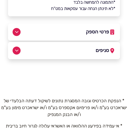
*התמונה להמחשה בלבד
*לא תינתן הנחה עבור עסקאות במט"ח
פרטי הספק
053-7081221
סניפים
רעננה
שם מלא
*
אחוזה 146
053-7081221
טלפון
*
* הנפקת הכרטיס וגובה המסגרת נתונים לשיקול דעתה הבלעדי של
ישראכרט בע"מ ו/או פרימיום אקספרס בע"מ ו/או ישראכרט מימון בע"מ
אימייל
*
ו/או הבנק המנפיק
* אי עמידה בפירעון ההלוואה או האשראי עלולה לגרור חיוב בריבית