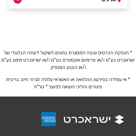
תל אביב
שם מלא
*
אבן גבירול 48
03-5226334
טלפון
*
* הנפקת הכרטיס וגובה המסגרת נתונים לשיקול דעתה הבלעדי של
ישראכרט בע"מ ו/או פרימיום אקספרס בע"מ ו/או ישראכרט מימון בע"מ
אימייל
*
ו/או הבנק המנפיק
* אי עמידה בפירעון ההלוואה או האשראי עלולה לגרור חיוב בריבית
נושא
*
פיגורים והליכי הוצאה לפועל * טל"ח
אנא חזרו אלי בקשר ל...
הודעה
*