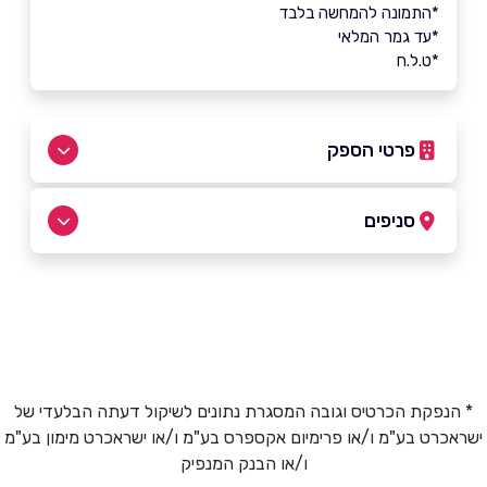
*התמונה להמחשה בלבד
*עד גמר המלאי
*ט.ל.ח
פרטי הספק
054-7096617
|
03-5282008
סניפים
באתר
ראשון לציון
פינסקר 9
03-5282008
שם מלא
*
* הנפקת הכרטיס וגובה המסגרת נתונים לשיקול דעתה הבלעדי של
ישראכרט בע"מ ו/או פרימיום אקספרס בע"מ ו/או ישראכרט מימון בע"מ
טלפון
*
ו/או הבנק המנפיק