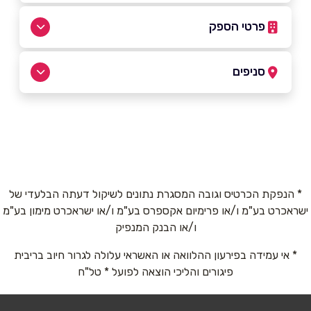
פרטי הספק
050-9713700
סניפים
נצרת
שם מלא
*
6001
050-9713700
טלפון
*
* הנפקת הכרטיס וגובה המסגרת נתונים לשיקול דעתה הבלעדי של
ישראכרט בע"מ ו/או פרימיום אקספרס בע"מ ו/או ישראכרט מימון בע"מ
אימייל
*
ו/או הבנק המנפיק
* אי עמידה בפירעון ההלוואה או האשראי עלולה לגרור חיוב בריבית
נושא
*
פיגורים והליכי הוצאה לפועל * טל"ח
אנא חזרו אלי בקשר ל...