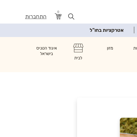
0
התחברות
אטרקציות בחו"ל
ת
מזון
איגוד הטניס
בישראל
לבית