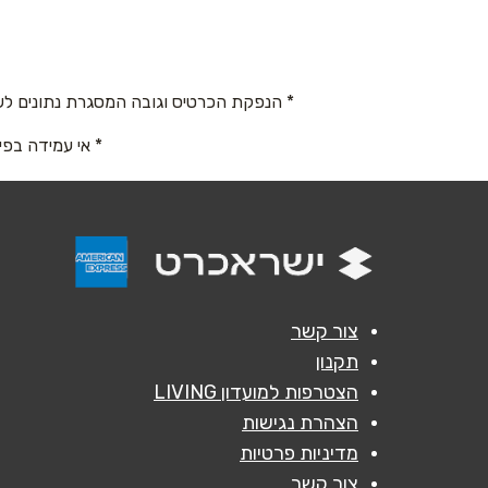
החרושת 44
טלפון
*
073-7316775
* הנפקת הכרטיס וגובה המסגרת נתונים לש
נושא
*
* אי עמידה בפי
אנא חזרו אלי בקשר ל...
הודעה
*
צור קשר
תקנון
הצטרפות למועדון LIVING
הצהרת נגישות
מדיניות פרטיות
צור קשר