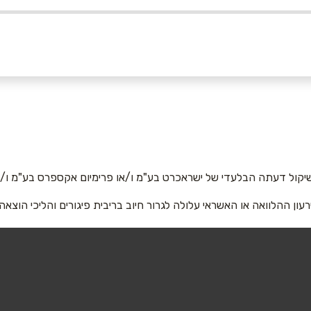
054
אימייל
*
יקול דעתה הבלעדי של ישראכרט בע"מ ו/או פרימיום אקספרס בע"מ ו/או
רעון ההלוואה או האשראי עלולה לגרור חיוב בריבית פיגורים והליכי הוצאה