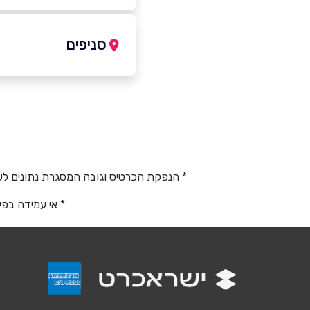
-3893880
|
04-6821322
סניפים
נהריה
שם מלא
*
הגדוד העברי 21
טלפון
*
04-6821322
* הנפקת הכרטיס וגובה המסגרת נתונים לש
נושא
*
* אי עמידה בפי
אנא חזרו אלי בקשר ל...
הודעה
*