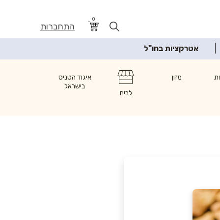
0
התחברות
אטרקציות בחו"ל
ת
מזון
איגוד הטניס
בישראל
לבית