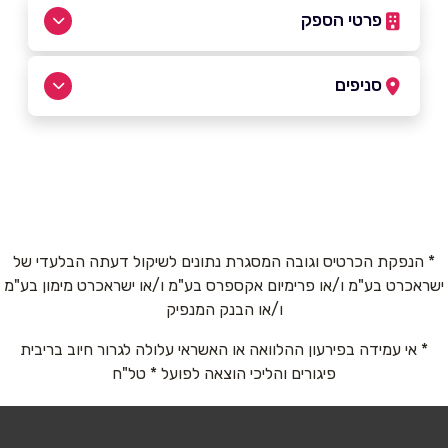
פרטי הספק
052-8931444
|
03-5278777
סניפים
תל אביב
שם מלא
*
הרכבת 28
03-5278777
טלפון
*
* הנפקת הכרטיס וגובה המסגרת נתונים לשיקול דעתה הבלעדי של
ישראכרט בע"מ ו/או פרימיום אקספרס בע"מ ו/או ישראכרט מימון בע"מ
אימייל
*
ו/או הבנק המנפיק
* אי עמידה בפירעון ההלוואה או האשראי עלולה לגרור חיוב בריבית
נושא
*
פיגורים והליכי הוצאה לפועל * טל"ח
אנא חזרו אלי בקשר ל...