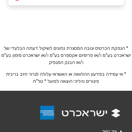
רעננה
שם מלא
*
בורוכוב 8 בורוכוב 8
טלפון
*
* הנפקת הכרטיס וגובה המסגרת נתונים לשיקול דעתה הבלעדי של
ישראכרט בע"מ ו/או פרימיום אקספרס בע"מ ו/או ישראכרט מימון בע"מ
אימייל
*
ו/או הבנק המנפיק
* אי עמידה בפירעון ההלוואה או האשראי עלולה לגרור חיוב בריבית
נושא
*
פיגורים והליכי הוצאה לפועל * טל"ח
אנא חזרו אלי בקשר ל...
הודעה
*
צור קשר