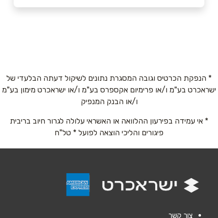
באתר
מזכרת בתיה
מידון 19 ב' מזכרת בתיה מידון 19
072-2500692
שם מלא
*
* הנפקת הכרטיס וגובה המסגרת נתונים לשיקול דעתה הבלעדי של
ישראכרט בע"מ ו/או פרימיום אקספרס בע"מ ו/או ישראכרט מימון בע"מ
טלפון
*
ו/או הבנק המנפיק
* אי עמידה בפירעון ההלוואה או האשראי עלולה לגרור חיוב בריבית
אימייל
*
פיגורים והליכי הוצאה לפועל * טל"ח
נושא
*
אנא חזרו אלי בקשר ל...
הודעה
*
צור קשר