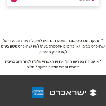
באתר
גבעון החדשה
הזית 10
050-8312196
שם מלא
*
* הנפקת הכרטיס וגובה המסגרת נתונים לשיקול דעתה הבלעדי של
ישראכרט בע"מ ו/או פרימיום אקספרס בע"מ ו/או ישראכרט מימון בע"מ
טלפון
*
ו/או הבנק המנפיק
* אי עמידה בפירעון ההלוואה או האשראי עלולה לגרור חיוב בריבית
אימייל
*
פיגורים והליכי הוצאה לפועל * טל"ח
נושא
*
אנא חזרו אלי בקשר ל...
הודעה
*