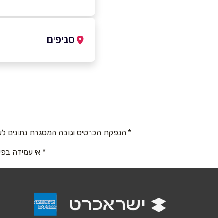
-7770688
|
050-2214188
סניפים
חיפה
שם מלא
*
שדרות הנשיא 121
טלפון
*
050-2214188
* הנפקת הכרטיס וגובה המסגרת נתונים לש
נושא
*
* אי עמידה בפי
אנא חזרו אלי בקשר ל...
הודעה
*