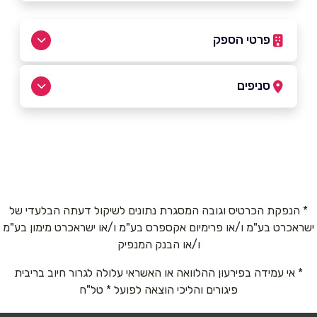
פרטי הספק
052-5912055
|
04-9920844
סניפים
נהריה
שם מלא
*
הרצל 67
04-9920844
טלפון
*
* הנפקת הכרטיס וגובה המסגרת נתונים לשיקול דעתה הבלעדי של
ישראכרט בע"מ ו/או פרימיום אקספרס בע"מ ו/או ישראכרט מימון בע"מ
אימייל
*
ו/או הבנק המנפיק
* אי עמידה בפירעון ההלוואה או האשראי עלולה לגרור חיוב בריבית
נושא
*
פיגורים והליכי הוצאה לפועל * טל"ח
אנא חזרו אלי בקשר ל...