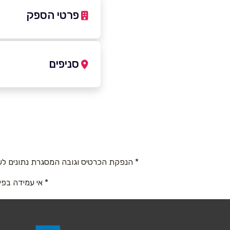
פרטי הספק
055-9767573
סניפים
חיפה
שם מלא
*
שדרות הנשיא 121
טלפון
*
055-9767573
* הנפקת הכרטיס וגובה המסגרת נתונים לש
נושא
*
* אי עמידה בפי
אנא חזרו אלי בקשר ל...
הודעה
*