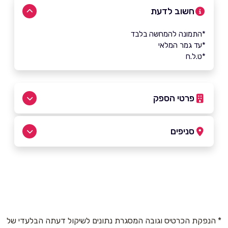
חשוב לדעת
*התמונה להמחשה בלבד
*עד גמר המלאי
*ט.ל.ח
פרטי הספק
054-8786700
סניפים
באתר
מודיעין
חסידה 21
054-8786700
שם מלא
*
* הנפקת הכרטיס וגובה המסגרת נתונים לשיקול דעתה הבלעדי של