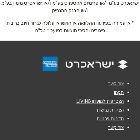
ישראכרט בע"מ ו/או פרימיום אקספרס בע"מ ו/או ישראכרט מימון בע"מ
טלפון
*
ו/או הבנק המנפיק
* אי עמידה בפירעון ההלוואה או האשראי עלולה לגרור חיוב בריבית
אימייל
*
פיגורים והליכי הוצאה לפועל * טל"ח
נושא
*
אנא חזרו אלי בקשר ל...
הודעה
*
צור קשר
תקנון
הצטרפות למועדון LIVING
הצהרת נגישות
מדיניות פרטיות
שליחה
צור קשר