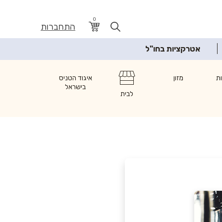
0
התחברות
אטרקציות בחו"ל
ת
מזון
איגוד הטניס
בישראל
לבית