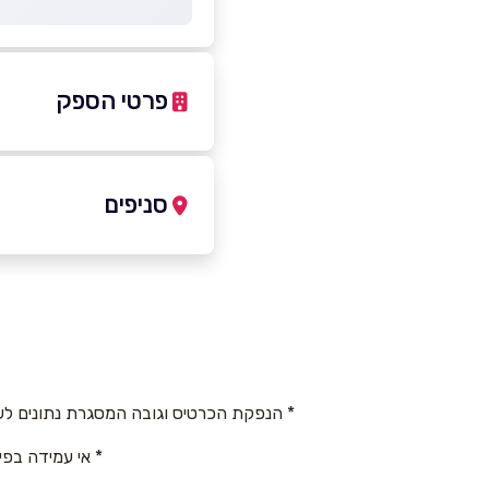
פרטי הספק
-5671097
|
077-9978100
סניפים
סחנין
שם מלא
*
כביש ראשי
טלפון
*
077-9978100
* הנפקת הכרטיס וגובה המסגרת נתונים לש
נושא
*
* אי עמידה בפי
אנא חזרו אלי בקשר ל...