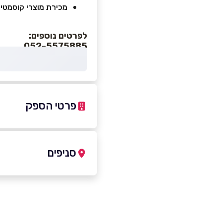
מכירת מוצרי קוסמטיק
לפרטים נוספים:
052-5575885
פרטי הספק
052-5575885
סניפים
חולון
שם מלא
*
שדרות הוז דב 14
טלפון
*
052-5575885