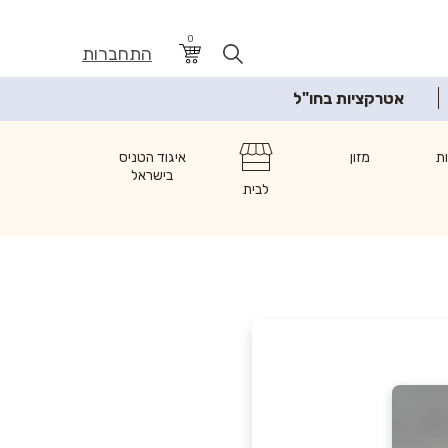
0
התחברות
אטרקציות בחו"ל
ת
מזון
איגוד הטניס
בישראל
לבית