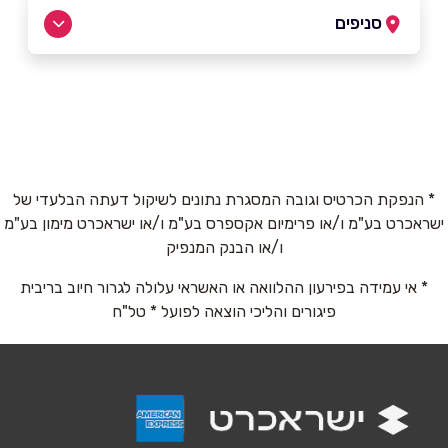
054-5929418
|
09-8947912
סניפים
פרדסיה
שם מלא
*
שדרות הנשיא 1
09-8947912
טלפון
*
* הנפקת הכרטיס וגובה המסגרת נתונים לשיקול דעתה הבלעדי של
ישראכרט בע"מ ו/או פרימיום אקספרס בע"מ ו/או ישראכרט מימון בע"מ
אימייל
*
ו/או הבנק המנפיק
* אי עמידה בפירעון ההלוואה או האשראי עלולה לגרור חיוב בריבית
נושא
*
פיגורים והליכי הוצאה לפועל * טל"ח
אנא חזרו אלי בקשר ל...
הודעה
*