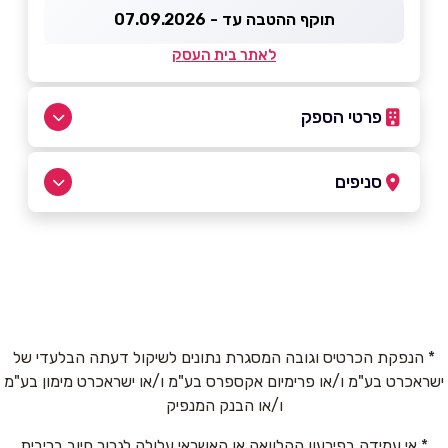
תוקף ההטבה עד - 07.09.2026
לאתר בית העסק
פרטי הספק
1700-702-777
סניפים
באתר
תל אביב
דוד חכמי 15 דוד חכמי 15
1700-702-777
שם מלא
*
* הנפקת הכרטיס וגובה המסגרת נתונים לשיקול דעתה הבלעדי של
ישראכרט בע"מ ו/או פרימיום אקספרס בע"מ ו/או ישראכרט מימון בע"מ
טלפון
*
ו/או הבנק המנפיק
* אי עמידה בפירעון ההלוואה או האשראי עלולה לגרור חיוב בריבית