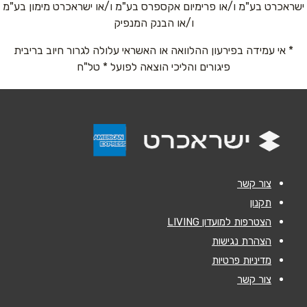
ישראכרט בע"מ ו/או פרימיום אקספרס בע"מ ו/או ישראכרט מימון בע"מ
אימייל
*
ו/או הבנק המנפיק
* אי עמידה בפירעון ההלוואה או האשראי עלולה לגרור חיוב בריבית
נושא
*
פיגורים והליכי הוצאה לפועל * טל"ח
אנא חזרו אלי בקשר ל...
הודעה
*
צור קשר
תקנון
הצטרפות למועדון LIVING
שליחה
הצהרת נגישות
מדיניות פרטיות
צור קשר