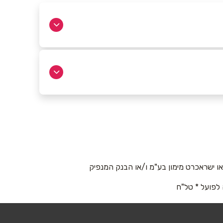
נשר
בא פולג,
מתחם מבנה תל חנן, דרך בר יהודה
147
04-6712656
 ישראכרט מימון בע"מ ו/או הבנק המנפיק
 לפועל * טל"ח