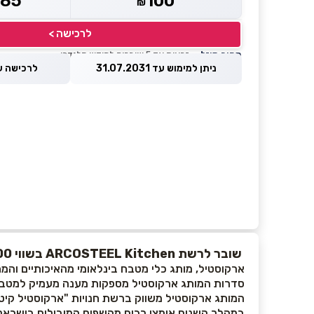
85
100
₪
₪
לרכישה >
מחיר מוזל
— זכאות עד 5 שוברים לחודש קלנדרי
ניתן למימוש עד 31.07.2031
לרכישה עד 8.2026
שובר לרשת ARCOSTEEL Kitchen בשווי ₪100
ארקוסטיל, מותג כלי מטבח בינלאומי מהאיכותיים וה
סדרות המותג ארקוסטיל מספקות מענה מעמיק למטבח
המותג ארקוסטיל משווק ברשת חנויות "ארקוסטיל קיטצ
במהלך השנים אימצו רבים מהשפים המובילים בישראל 