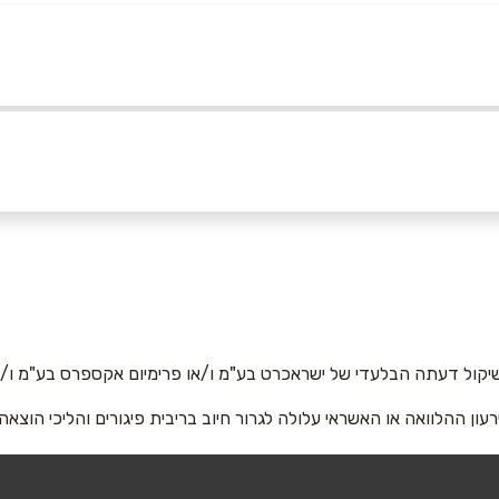
ר
נתניה
חם אלון עין שמר, צומת פרדס
גיבורי ישראל 5, מתחם נצ
אימייל
*
ה כרכור
קומה 1
09-7680099
04-85167
יקול דעתה הבלעדי של ישראכרט בע"מ ו/או פרימיום אקספרס בע"מ ו/או
 - יפו
גני תקווה
רעון ההלוואה או האשראי עלולה לגרור חיוב בריבית פיגורים והליכי הוצאה
מתחם צים סנטר, קומה 1 דרך
ק הנמל האנגר 12
ההדרים 7
077-52327