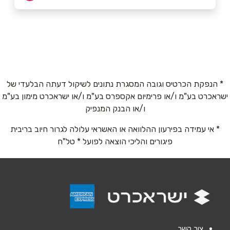
03-8001001
שם מלא
*
* הנפקת הכרטיס וגובה המסגרת נתונים לשיקול דעתה הבלעדי של
ישראכרט בע"מ ו/או פרימיום אקספרס בע"מ ו/או ישראכרט מימון בע"מ
טלפון
*
ו/או הבנק המנפיק
* אי עמידה בפירעון ההלוואה או האשראי עלולה לגרור חיוב בריבית
אימייל
*
פיגורים והליכי הוצאה לפועל * טל"ח
נושא
*
אנא חזרו אלי בקשר ל...
הודעה
*
צור קשר