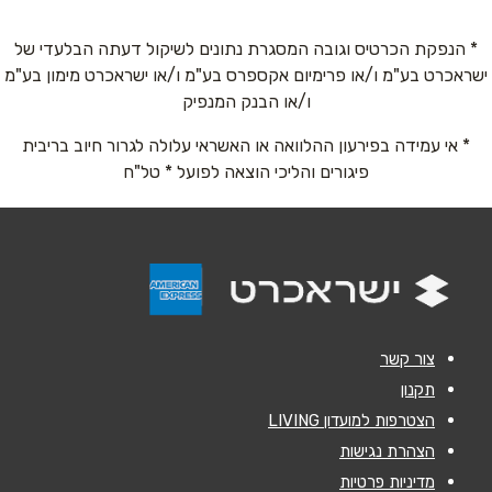
שם מלא
*
* הנפקת הכרטיס וגובה המסגרת נתונים לשיקול דעתה הבלעדי של
ישראכרט בע"מ ו/או פרימיום אקספרס בע"מ ו/או ישראכרט מימון בע"מ
טלפון
*
ו/או הבנק המנפיק
* אי עמידה בפירעון ההלוואה או האשראי עלולה לגרור חיוב בריבית
אימייל
*
פיגורים והליכי הוצאה לפועל * טל"ח
נושא
*
אנא חזרו אלי בקשר ל...
הודעה
*
צור קשר
תקנון
הצטרפות למועדון LIVING
הצהרת נגישות
מדיניות פרטיות