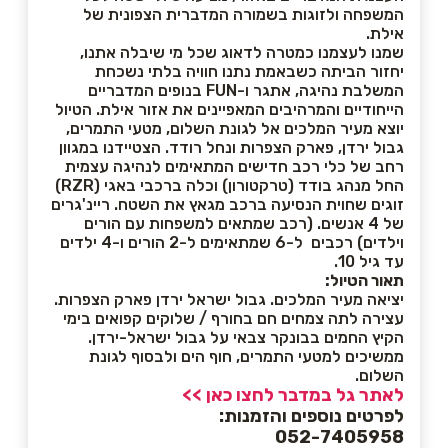
המשפחה ולזוגות בשמורה המדברית הצפונית של
אילת.
שמנו לעצמנו כמטרה לדאוג שכל מי שיבלה אתנו,
יחזור הביתה כשבאמת נתנו חוויה בלתי נשכחת
המשלבת נהיגה, אתגר ו-FUN בנופים המדבריים
הייחודיים והמרהיבים המאפיינים את אזור אילת. הטיול
יוצא מעיר המלכים אל לגונת השלום, מטעי התמרים,
גבול ירדן, פארק הצפרות ונחל רודד. הצטיידנו במגוון
רחב של כלי רכב חדישים המתאימים לנהיגה עצמית
החל מנהג בודד (טרקטורון) וכלה ברכבי באגי (RZR)
זוגים שחוית הנסיעה ברכב מגאץ את השטח. ריינ'גרים
של 4 אנשים. (רכב שמתאים למשפחות עם הורים
וילדים) רכבים ל-6 שמתאימים ל-2 הורים ו-4 ילדים
עד גיל 10.
תאור הטיול:
יציאה מעיר המלכים. גבול ישראל ירדן פארק הצפרות.
עצירה לתה צמחים חם בחורף / שלוקים קפואים בימי
הקיץ החמים בבונקר צבאי על גבול ישראל-ירדן.
ממשיכים למטעי התמרים, חוף הים ולבסוף לגונת
השלום.
לאתר גל במדבר לחצו כאן >>
לפרטים נוספים והזמנות:
052-7405958