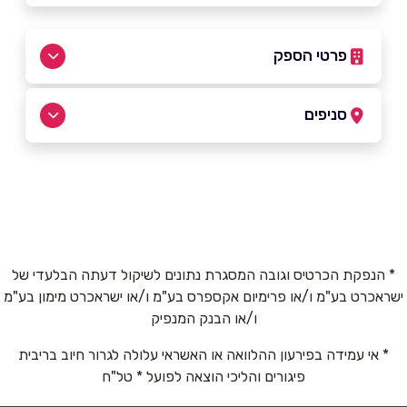
פרטי הספק
052-7405958
סניפים
באתר
אילת
עיר המלכים
052-7405958
שם מלא
*
* הנפקת הכרטיס וגובה המסגרת נתונים לשיקול דעתה הבלעדי של
ישראכרט בע"מ ו/או פרימיום אקספרס בע"מ ו/או ישראכרט מימון בע"מ
טלפון
*
ו/או הבנק המנפיק
* אי עמידה בפירעון ההלוואה או האשראי עלולה לגרור חיוב בריבית
אימייל
*
פיגורים והליכי הוצאה לפועל * טל"ח