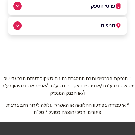
פרטי הספק
052-2917107
|
04-8355523
סניפים
טמרה
שם מלא
*
כביש ראשי קניון טמרה
04-8355523
טלפון
*
* הנפקת הכרטיס וגובה המסגרת נתונים לשיקול דעתה הבלעדי של
ישראכרט בע"מ ו/או פרימיום אקספרס בע"מ ו/או ישראכרט מימון בע"מ
אימייל
*
ו/או הבנק המנפיק
* אי עמידה בפירעון ההלוואה או האשראי עלולה לגרור חיוב בריבית
נושא
*
פיגורים והליכי הוצאה לפועל * טל"ח
אנא חזרו אלי בקשר ל...