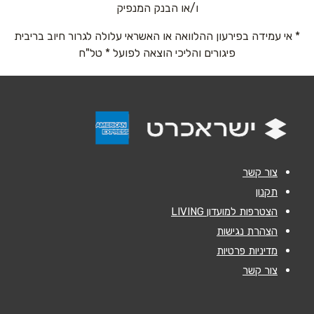
ו/או הבנק המנפיק
* אי עמידה בפירעון ההלוואה או האשראי עלולה לגרור חיוב בריבית
אימייל
*
פיגורים והליכי הוצאה לפועל * טל"ח
נושא
*
אנא חזרו אלי בקשר ל...
הודעה
*
צור קשר
תקנון
הצטרפות למועדון LIVING
הצהרת נגישות
מדיניות פרטיות
שליחה
צור קשר