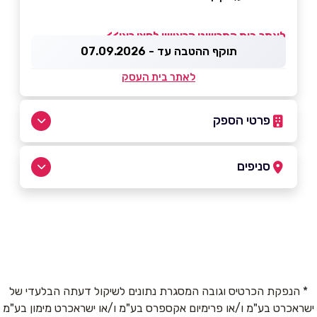
לאתר בית התכשיט הראשון לחצו כאן>>
תוקף ההטבה עד - 07.09.2026
לאתר בית העסק
פרטי הספק
03-7510857
סניפים
באתר
רמת גן
הרקון 17, מתחם הבורסה הרקון 17
03-7510857
שם מלא
*
* הנפקת הכרטיס וגובה המסגרת נתונים לשיקול דעתה הבלעדי של
ישראכרט בע"מ ו/או פרימיום אקספרס בע"מ ו/או ישראכרט מימון בע"מ
טלפון
*