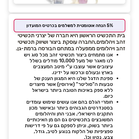
5% הנחה אוטומטית למשלמים בכרטיס המועדון
בית התכשיט הראשון היא חברה של יצרני תכשיטי
זהב ויהלומים,החברה עוסקת ביצור ושיווק תכשיטי
זהב ויהלומים ממפעלה במתחם הבורסה ברמת-גן.
אנו מתמחים ביצור תכשיטי זהב מכל סוג ויש
לנו מאגר של מעל 10,000 מודלים בשלל
עיצובים אשר עוצבו ע"י מיטב המעצבים
בארץ ובעולם ונרכשו על ידינו.
ספינת הדגל שלנו היא המגוון הענק של
טבעות ה"סוליטר" (אירוסין) אשר מיוצרים
ללא ספק באיכות הטובה ביותר בישראל
כיום.
חומרי הגלם בהם אנו עושים שימוש עומדים
בסטנדרטים הגבוהים ביותר ובאישור מכון
התקנים הישראלי, אבני החן והיהלומים
המשובצים בתכשיטים גם הם מן האיכותיים
ביותר בשוק, וניתן לספקם גם על פי דרישות
ספציפיות של הלקוח בנוגע לטיב, גודל,
צבע, נקיון וכו'.