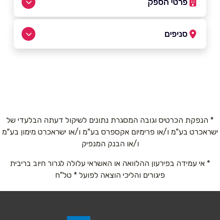
פרטי הספק
054-4870845
סניפים
באתר
זכרון יעקב
הדגן 2
054-4870845
שם מלא
*
* הנפקת הכרטיס וגובה המסגרת נתונים לשיקול דעתה הבלעדי של
ישראכרט בע"מ ו/או פרימיום אקספרס בע"מ ו/או ישראכרט מימון בע"מ
טלפון
*
ו/או הבנק המנפיק
* אי עמידה בפירעון ההלוואה או האשראי עלולה לגרור חיוב בריבית
אימייל
*
פיגורים והליכי הוצאה לפועל * טל"ח
נושא
*
אנא חזרו אלי בקשר ל...