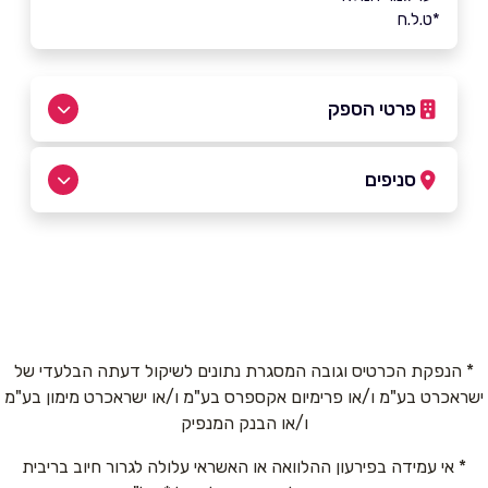
*ט.ל.ח
פרטי הספק
052-3159160
|
03-7626798
סניפים
באתר
רמת השרון
סוקולוב 68
03-7626798
שם מלא
*
* הנפקת הכרטיס וגובה המסגרת נתונים לשיקול דעתה הבלעדי של
ישראכרט בע"מ ו/או פרימיום אקספרס בע"מ ו/או ישראכרט מימון בע"מ
טלפון
*
ו/או הבנק המנפיק
* אי עמידה בפירעון ההלוואה או האשראי עלולה לגרור חיוב בריבית
אימייל
*