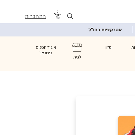
0
התחברות
אטרקציות בחו"ל
ת
מזון
איגוד הטניס
בישראל
לבית