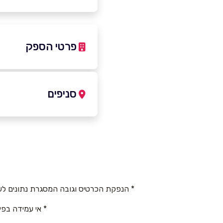
פרטי הספק
3404405
|
054-6436631
סניפים
אשדוד
שם מלא
*
העבודה 50
טלפון
*
054-6436631
* הנפקת הכרטיס וגובה המסגרת נתונים לש
נושא
*
* אי עמידה בפי
אנא חזרו אלי בקשר ל...