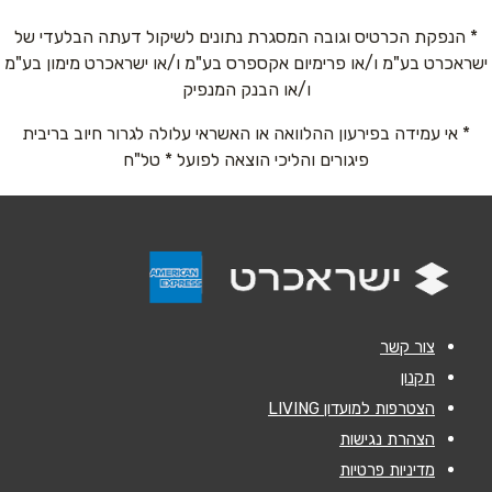
* הנפקת הכרטיס וגובה המסגרת נתונים לשיקול דעתה הבלעדי של
ישראכרט בע"מ ו/או פרימיום אקספרס בע"מ ו/או ישראכרט מימון בע"מ
טלפון
*
ו/או הבנק המנפיק
* אי עמידה בפירעון ההלוואה או האשראי עלולה לגרור חיוב בריבית
אימייל
*
פיגורים והליכי הוצאה לפועל * טל"ח
נושא
*
אנא חזרו אלי בקשר ל...
הודעה
*
צור קשר
תקנון
הצטרפות למועדון LIVING
הצהרת נגישות
מדיניות פרטיות
שליחה