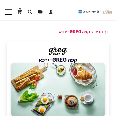
0
דף הבית
>
קפה GREG- ירכא
קפה GREG- ירכא