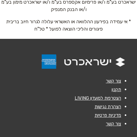
ישראכרט בע"מ ו/או פרימיום אקספרס בע"מ ו/או ישראכרט מימון בע"מ
שם מלא
*
ו/או הבנק המנפיק
* אי עמידה בפירעון ההלוואה או האשראי עלולה לגרור חיוב בריבית
טלפון
*
פיגורים והליכי הוצאה לפועל * טל"ח
אימייל
*
נושא
*
אנא חזרו אלי בקשר ל...
צור קשר
הודעה
*
תקנון
הצטרפות למועדון LIVING
הצהרת נגישות
מדיניות פרטיות
צור קשר