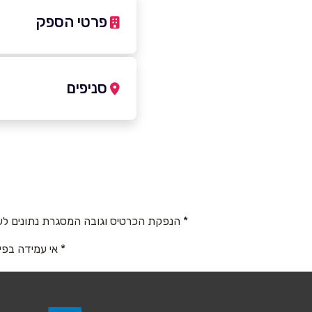
פרטי הספק
0-2331823
|
03-6815703
סניפים
באתר
תל אביב
שדרות הר ציון 104
שם מלא
*
03-6815703
טלפון
*
* הנפקת הכרטיס וגובה המסגרת נתונים לש
* אי עמידה בפי
נושא
*
אנא חזרו אלי בקשר ל...