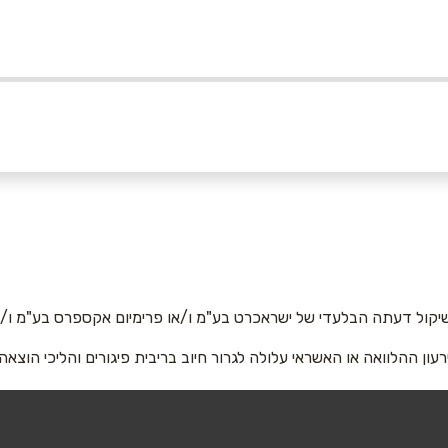
05
אימייל
*
יקול דעתה הבלעדי של ישראכרט בע"מ ו/או פרימיום אקספרס בע"מ ו/או
רעון ההלוואה או האשראי עלולה לגרור חיוב בריבית פיגורים והליכי הוצאה