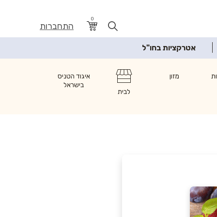
0
התחברות
אטרקציות בחו"ל
ת
מזון
איגוד הטניס
בישראל
לבית