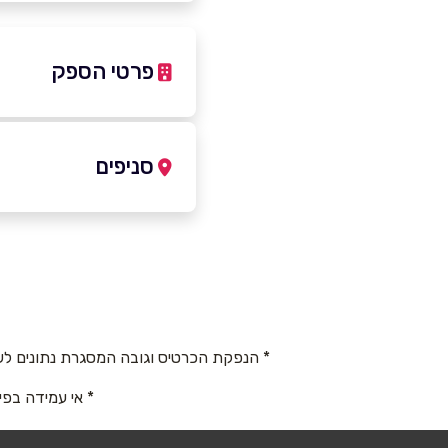
פרטי הספק
9059597
|
050-9059597
סניפים
עראבה
שם מלא
*
עלא נאסר
טלפון
*
050-9059597
* הנפקת הכרטיס וגובה המסגרת נתונים לש
נושא
*
* אי עמידה בפי
אנא חזרו אלי בקשר ל...
הודעה
*