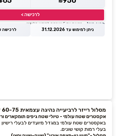
465
950
₪
לרכישה >
מחיר מוזל
— זכאות עד 5 שוברים לחודש קלנדרי
ניתן למימוש עד 31.12.2026
לרכישה עד 8.2026
מסלול רייזר לרביעייה נהיגה עצמאית 60-75 דק'
אקסטרים שטח עולמי - טיולי שטח גיפים תומקארים ורי
באקסטרים שטח עולמי במגדל מיועדים לבעלי רישיון נ
בעלי רמות קושי שונים.
מסלול -"מעין נון-מצפה אירע" (שעה-שעה וחצי)