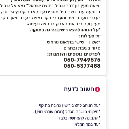
יציאה מעין נון דרך שביל "חוצה ישראל" נצא אל שבי
בנסיעה עוד כשני קילומטרים עד לאזור קיבוץ גינוסר,
נעבור מעברי מים ומעברי בקר נצפה בעדרי צאן ובקר ר
מעיין ולהוריד את האבק ברחצה נעימה.
*על הנוהג להציג רישיון נהיגה בתוקף.
ימי פעילות:
ראשון – שישי בתיאום מראש
סגור בשבת ובחגים
לפרטים נוספים והזמנות:
050-7949575
050-5377488
חשוב לדעת
*על הנוהג להציג רישיון נהיגה בתוקף
*מיקום: מושבה מגדל (חלום עולמי בוויז)
ָ*התמונה להמחשה בלבד
*עד גמר המלאי