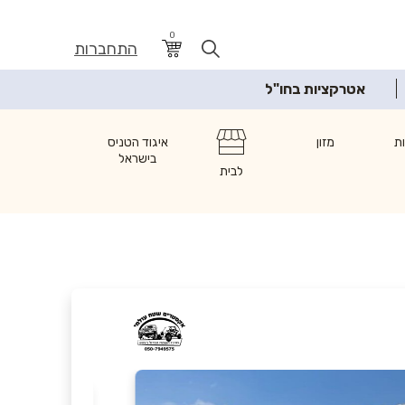
0
התחברות
אטרקציות בחו"ל
ת
מזון
איגוד הטניס
בישראל
לבית