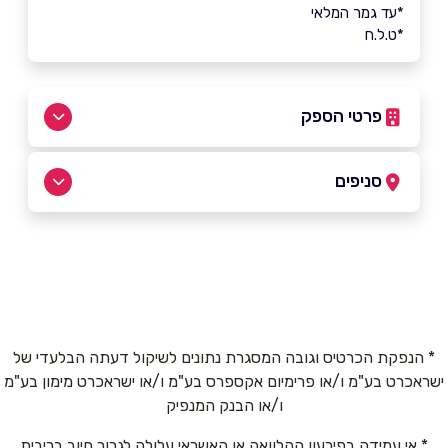
*עד גמר המלאי
*ט.ל.ח
פרטי הספק
052-5357270
|
04-6552296
סניפים
נצרת
שם מלא
*
הגליל 20
04-6552296
טלפון
*
* הנפקת הכרטיס וגובה המסגרת נתונים לשיקול דעתה הבלעדי של
ישראכרט בע"מ ו/או פרימיום אקספרס בע"מ ו/או ישראכרט מימון בע"מ
אימייל
*
ו/או הבנק המנפיק
* אי עמידה בפירעון ההלוואה או האשראי עלולה לגרור חיוב בריבית