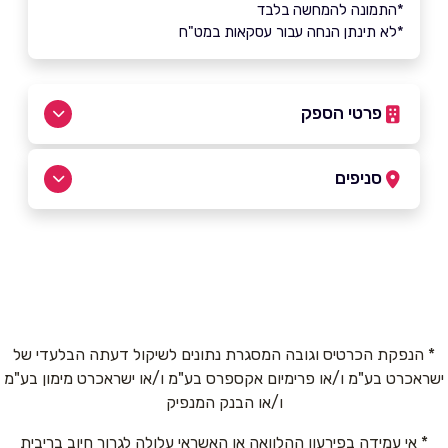
*התמונה להמחשה בלבד
*לא תינתן הנחה עבור עסקאות במט"ח
פרטי הספק
050-3340062
|
04-6968551
סניפים
עפולה
שם מלא
*
יהושע 2
04-6968551
טלפון
*
* הנפקת הכרטיס וגובה המסגרת נתונים לשיקול דעתה הבלעדי של
ישראכרט בע"מ ו/או פרימיום אקספרס בע"מ ו/או ישראכרט מימון בע"מ
אימייל
*
ו/או הבנק המנפיק
* אי עמידה בפירעון ההלוואה או האשראי עלולה לגרור חיוב בריבית