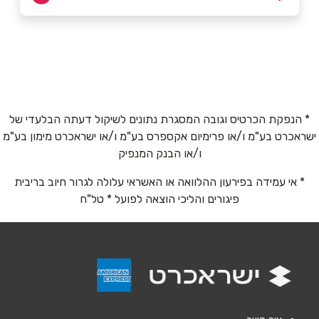
באתר
אשקלון
שילה 1
050-4449499
שם מלא
*
* הנפקת הכרטיס וגובה המסגרת נתונים לשיקול דעתה הבלעדי של
ישראכרט בע"מ ו/או פרימיום אקספרס בע"מ ו/או ישראכרט מימון בע"מ
טלפון
*
ו/או הבנק המנפיק
* אי עמידה בפירעון ההלוואה או האשראי עלולה לגרור חיוב בריבית
אימייל
*
פיגורים והליכי הוצאה לפועל * טל"ח
נושא
*
אנא חזרו אלי בקשר ל...
הודעה
*