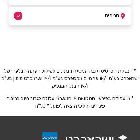
03-7255333
סניפים
באתר
תל אביב
דיזנגוף 101 פינת פרישמן
03-7255333
שם מלא
*
* הנפקת הכרטיס וגובה המסגרת נתונים לשיקול דעתה הבלעדי של
ישראכרט בע"מ ו/או פרימיום אקספרס בע"מ ו/או ישראכרט מימון בע"מ
טלפון
*
ו/או הבנק המנפיק
* אי עמידה בפירעון ההלוואה או האשראי עלולה לגרור חיוב בריבית
אימייל
*
פיגורים והליכי הוצאה לפועל * טל"ח
נושא
*
אנא חזרו אלי בקשר ל...