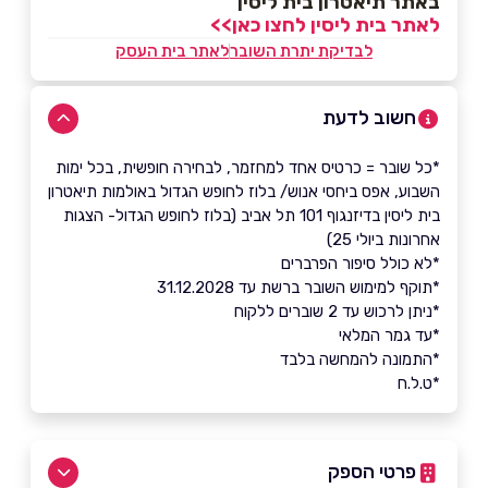
באתר תיאטרון בית ליסין
לאתר בית ליסין לחצו כאן>>
לבדיקת יתרת השובר
לאתר בית העסק
חשוב לדעת
*כל שובר = כרטיס אחד למחזמר, לבחירה חופשית, בכל ימות
השבוע, אפס ביחסי אנוש/ בלוז לחופש הגדול באולמות תיאטרון
בית ליסין בדיזנגוף 101 תל אביב (בלוז לחופש הגדול- הצגות
אחרונות ביולי 25)
*לא כולל סיפור הפרברים
*תוקף למימוש השובר ברשת עד 31.12.2028
*ניתן לרכוש עד 2 שוברים ללקוח
*עד גמר המלאי
*התמונה להמחשה בלבד
*ט.ל.ח
פרטי הספק