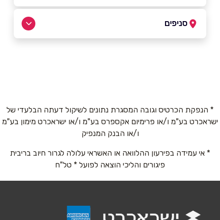
052-5626660
|
050-3325125
סניפים
באר יעקב
שם מלא
*
שא נס 17
050-3325125
טלפון
*
* הנפקת הכרטיס וגובה המסגרת נתונים לשיקול דעתה הבלעדי של
ישראכרט בע"מ ו/או פרימיום אקספרס בע"מ ו/או ישראכרט מימון בע"מ
אימייל
*
ו/או הבנק המנפיק
* אי עמידה בפירעון ההלוואה או האשראי עלולה לגרור חיוב בריבית
נושא
*
פיגורים והליכי הוצאה לפועל * טל"ח
אנא חזרו אלי בקשר ל...
הודעה
*