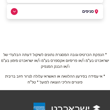
052-2799892
|
04-8777716
סניפים
קרית מוצקין
שם מלא
*
אהרון 36
04-8777716
טלפון
*
* הנפקת הכרטיס וגובה המסגרת נתונים לשיקול דעתה הבלעדי של
ישראכרט בע"מ ו/או פרימיום אקספרס בע"מ ו/או ישראכרט מימון בע"מ
אימייל
*
ו/או הבנק המנפיק
* אי עמידה בפירעון ההלוואה או האשראי עלולה לגרור חיוב בריבית
נושא
*
פיגורים והליכי הוצאה לפועל * טל"ח
אנא חזרו אלי בקשר ל...
הודעה
*